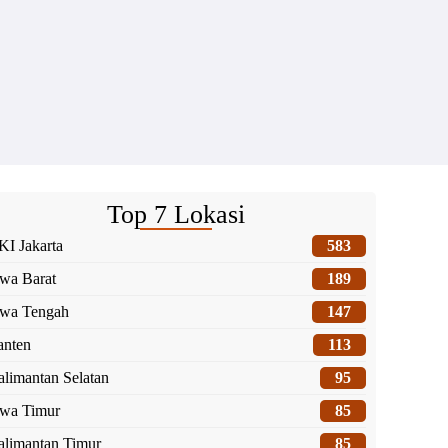
Top 7 Lokasi
I Jakarta
583
wa Barat
189
awa Tengah
147
anten
113
limantan Selatan
95
awa Timur
85
alimantan Timur
85