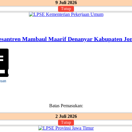
9 Juli 2026
Tutup
esantren Mambaul Maarif Denanyar Kabupaten J
tuan
Batas Pemasukan:
2 Juli 2026
Tutup