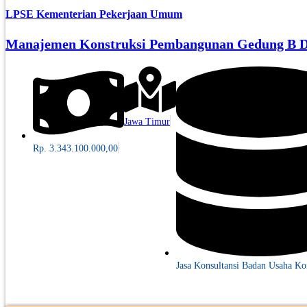
LPSE Kementerian Pekerjaan Umum
Manajemen Konstruksi Pembangunan Gedung B Do
Jawa Timur
Rp. 3.343.100.000,00
Jasa Konsultansi Badan Usaha Ko