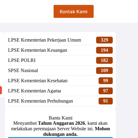
Kontak Kami
LPSE Kementerian Pekerjaan Umum
329
LPSE Kementerian Keuangan
194
LPSE POLRI
182
SPSE Nasional
109
LPSE Kementerian Kesehatan
99
LPSE Kementerian Agama
97
LPSE Kementerian Perhubungan
91
Bantu Kami
Menyambut
Tahun Anggaran 2026
, kami akan
melakukan peremajaan Server Website ini.
Mohon
dukungan anda.