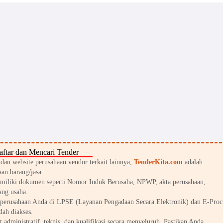
ftar dan Mencari Tender
an website perusahaan vendor terkait lainnya,
TenderKita.com
adalah
an barang/jasa.
miliki dokumen seperti Nomor Induk Berusaha, NPWP, akta perusahaan,
ang usaha.
perusahaan Anda di LPSE (Layanan Pengadaan Secara Elektronik) dan E-Proc
dah diakses.
 administratif, teknis, dan kualifikasi secara menyeluruh. Pastikan Anda