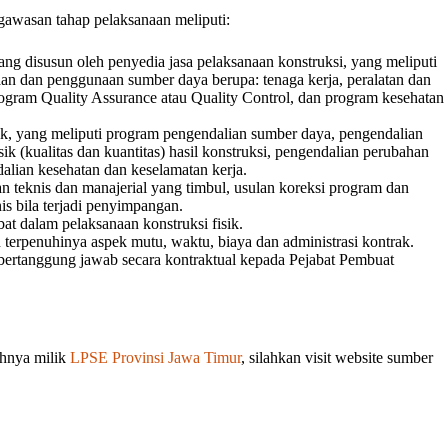
awasan tahap pelaksanaan meliputi:
ang disusun oleh penyedia jasa pelaksanaan konstruksi, yang meliputi
an dan penggunaan sumber daya berupa: tenaga kerja, peralatan dan
ogram Quality Assurance atau Quality Control, dan program kesehatan
ik, yang meliputi program pengendalian sumber daya, pengendalian
ik (kualitas dan kuantitas) hasil konstruksi, pengendalian perubahan
dalian kesehatan dan keselamatan kerja.
 teknis dan manajerial yang timbul, usulan koreksi program dan
is bila terjadi penyimpangan.
bat dalam pelaksanaan konstruksi fisik.
erpenuhinya aspek mutu, waktu, biaya dan administrasi kontrak.
bertanggung jawab secara kontraktual kepada Pejabat Pembuat
uhnya milik
LPSE Provinsi Jawa Timur
, silahkan visit website sumber