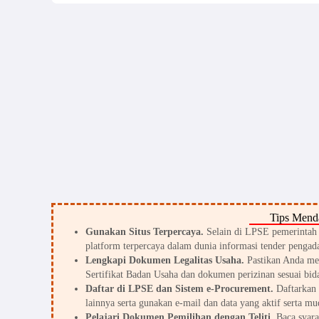
Tips Menda
Gunakan Situs Terpercaya.
Selain di LPSE pemerintah d
platform terpercaya dalam dunia informasi tender pengada
Lengkapi Dokumen Legalitas Usaha.
Pastikan Anda me
Sertifikat Badan Usaha dan dokumen perizinan sesuai bid
Daftar di LPSE dan Sistem e-Procurement.
Daftarkan 
lainnya serta gunakan e-mail dan data yang aktif serta mu
Pelajari Dokumen Pemilihan dengan Teliti.
Baca syarat