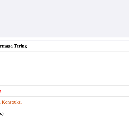
ermaga Tering
h
 Konstruksi
.)