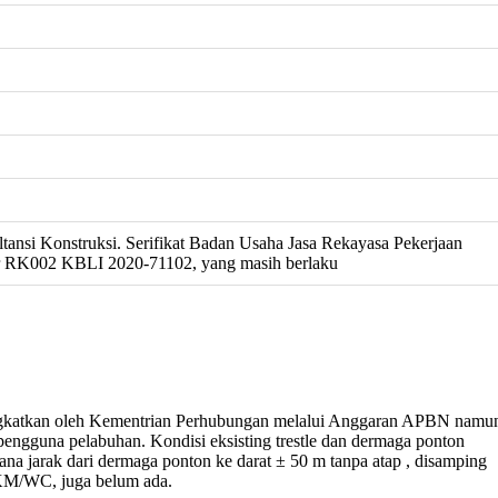
tansi Konstruksi. Serifikat Badan Usaha Jasa Rekayasa Pekerjaan
r RK002 KBLI 2020-71102, yang masih berlaku
tingkatkan oleh Kementrian Perhubungan melalui Anggaran APBN namu
engguna pelabuhan. Kondisi eksisting trestle dan dermaga ponton
a jarak dari dermaga ponton ke darat ± 50 m tanpa atap , disamping
ir, KM/WC, juga belum ada.