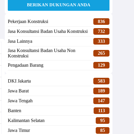
BERIKAN DUKUNGAN ANDA
Pekerjaan Konstruksi
836
Jasa Konsultansi Badan Usaha Konstruksi
732
Jasa Lainnya
333
Jasa Konsultansi Badan Usaha Non
265
Konstruksi
Pengadaan Barang
129
DKI Jakarta
583
Jawa Barat
189
Jawa Tengah
147
Banten
113
Kalimantan Selatan
95
Jawa Timur
85