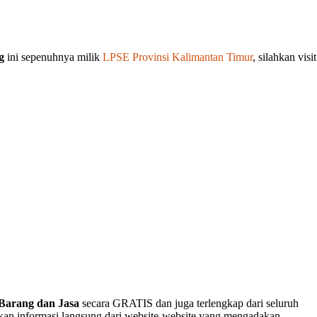
g
ini sepenuhnya milik
LPSE Provinsi Kalimantan Timur
, silahkan visit
Barang dan Jasa
secara GRATIS dan juga terlengkap dari seluruh
akan informasi langsung dari website-website yang mengadakan