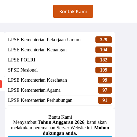
Kontak Kami
LPSE Kementerian Pekerjaan Umum
329
LPSE Kementerian Keuangan
194
LPSE POLRI
182
SPSE Nasional
109
LPSE Kementerian Kesehatan
99
LPSE Kementerian Agama
97
LPSE Kementerian Perhubungan
91
Bantu Kami
Menyambut
Tahun Anggaran 2026
, kami akan
melakukan peremajaan Server Website ini.
Mohon
dukungan anda.