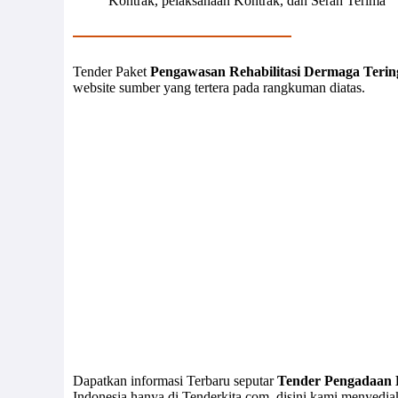
Kontrak, pelaksanaan Kontrak, dan Serah Terima
Tender Paket
Pengawasan Rehabilitasi Dermaga Terin
website sumber yang tertera pada rangkuman diatas.
Dapatkan informasi Terbaru seputar
Tender Pengadaan 
Indonesia hanya di Tenderkita.com, disini kami menyedi