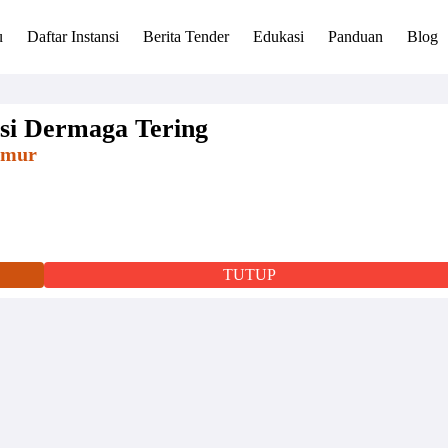
u
Daftar Instansi
Berita Tender
Edukasi
Panduan
Blog
si Dermaga Tering
imur
TUTUP