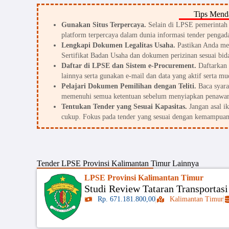
Tips Menda
Gunakan Situs Terpercaya.
Selain di LPSE pemerintah d
platform terpercaya dalam dunia informasi tender pengada
Lengkapi Dokumen Legalitas Usaha.
Pastikan Anda me
Sertifikat Badan Usaha dan dokumen perizinan sesuai bid
Daftar di LPSE dan Sistem e-Procurement.
Daftarkan 
lainnya serta gunakan e-mail dan data yang aktif serta mu
Pelajari Dokumen Pemilihan dengan Teliti.
Baca syarat
memenuhi semua ketentuan sebelum menyiapkan penawar
Tentukan Tender yang Sesuai Kapasitas.
Jangan asal i
cukup. Fokus pada tender yang sesuai dengan kemampuan
Tender
LPSE Provinsi Kalimantan Timur
Lainnya
LPSE Provinsi Kalimantan Timur
Studi Review Tataran Transportas
Rp. 671.181.800,00
Kalimantan Timur