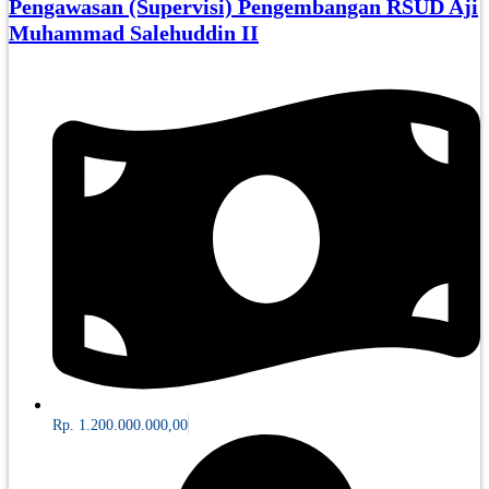
Pengawasan (Supervisi) Pengembangan RSUD Aji
Muhammad Salehuddin II
Rp. 1.200.000.000,00