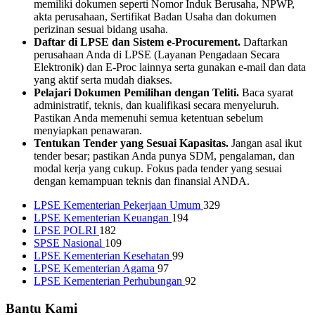
memiliki dokumen seperti Nomor Induk Berusaha, NPWP,
akta perusahaan, Sertifikat Badan Usaha dan dokumen
perizinan sesuai bidang usaha.
Daftar di LPSE dan Sistem e-Procurement.
Daftarkan
perusahaan Anda di LPSE (Layanan Pengadaan Secara
Elektronik) dan E-Proc lainnya serta gunakan e-mail dan data
yang aktif serta mudah diakses.
Pelajari Dokumen Pemilihan dengan Teliti.
Baca syarat
administratif, teknis, dan kualifikasi secara menyeluruh.
Pastikan Anda memenuhi semua ketentuan sebelum
menyiapkan penawaran.
Tentukan Tender yang Sesuai Kapasitas.
Jangan asal ikut
tender besar; pastikan Anda punya SDM, pengalaman, dan
modal kerja yang cukup. Fokus pada tender yang sesuai
dengan kemampuan teknis dan finansial ANDA.
LPSE Kementerian Pekerjaan Umum
329
LPSE Kementerian Keuangan
194
LPSE POLRI
182
SPSE Nasional
109
LPSE Kementerian Kesehatan
99
LPSE Kementerian Agama
97
LPSE Kementerian Perhubungan
92
Bantu Kami