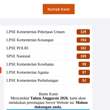
Kontak Kami
LPSE Kementerian Pekerjaan Umum
329
LPSE Kementerian Keuangan
194
LPSE POLRI
182
SPSE Nasional
109
LPSE Kementerian Kesehatan
99
LPSE Kementerian Agama
97
LPSE Kementerian Perhubungan
92
Bantu Kami
Menyambut
Tahun Anggaran 2026
, kami akan
melakukan peremajaan Server Website ini.
Mohon
dukungan anda.