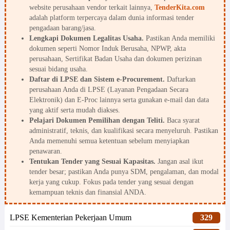
website perusahaan vendor terkait lainnya,
TenderKita.com
adalah platform terpercaya dalam dunia informasi tender
pengadaan barang/jasa.
Lengkapi Dokumen Legalitas Usaha.
Pastikan Anda memiliki
dokumen seperti Nomor Induk Berusaha, NPWP, akta
perusahaan, Sertifikat Badan Usaha dan dokumen perizinan
sesuai bidang usaha.
Daftar di LPSE dan Sistem e-Procurement.
Daftarkan
perusahaan Anda di LPSE (Layanan Pengadaan Secara
Elektronik) dan E-Proc lainnya serta gunakan e-mail dan data
yang aktif serta mudah diakses.
Pelajari Dokumen Pemilihan dengan Teliti.
Baca syarat
administratif, teknis, dan kualifikasi secara menyeluruh. Pastikan
Anda memenuhi semua ketentuan sebelum menyiapkan
penawaran.
Tentukan Tender yang Sesuai Kapasitas.
Jangan asal ikut
tender besar; pastikan Anda punya SDM, pengalaman, dan modal
kerja yang cukup. Fokus pada tender yang sesuai dengan
kemampuan teknis dan finansial ANDA.
LPSE Kementerian Pekerjaan Umum
329