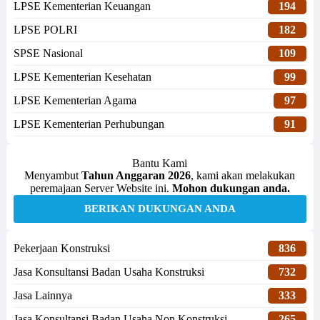
LPSE Kementerian Keuangan
194
LPSE POLRI
182
SPSE Nasional
109
LPSE Kementerian Kesehatan
99
LPSE Kementerian Agama
97
LPSE Kementerian Perhubungan
91
Bantu Kami
Menyambut
Tahun Anggaran 2026
, kami akan melakukan
peremajaan Server Website ini.
Mohon dukungan anda.
BERIKAN DUKUNGAN ANDA
Pekerjaan Konstruksi
836
Jasa Konsultansi Badan Usaha Konstruksi
732
Jasa Lainnya
333
Jasa Konsultansi Badan Usaha Non Konstruksi
265