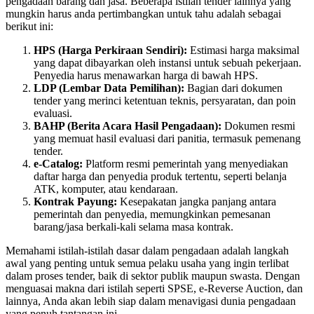
pengadaan barang dan jasa. Beberapa istilah tender lainnya yang
mungkin harus anda pertimbangkan untuk tahu adalah sebagai
berikut ini:
HPS (Harga Perkiraan Sendiri):
Estimasi harga maksimal
yang dapat dibayarkan oleh instansi untuk sebuah pekerjaan.
Penyedia harus menawarkan harga di bawah HPS.
LDP (Lembar Data Pemilihan):
Bagian dari dokumen
tender yang merinci ketentuan teknis, persyaratan, dan poin
evaluasi.
BAHP (Berita Acara Hasil Pengadaan):
Dokumen resmi
yang memuat hasil evaluasi dari panitia, termasuk pemenang
tender.
e-Catalog:
Platform resmi pemerintah yang menyediakan
daftar harga dan penyedia produk tertentu, seperti belanja
ATK, komputer, atau kendaraan.
Kontrak Payung:
Kesepakatan jangka panjang antara
pemerintah dan penyedia, memungkinkan pemesanan
barang/jasa berkali-kali selama masa kontrak.
Memahami istilah-istilah dasar dalam pengadaan adalah langkah
awal yang penting untuk semua pelaku usaha yang ingin terlibat
dalam proses tender, baik di sektor publik maupun swasta. Dengan
menguasai makna dari istilah seperti SPSE, e-Reverse Auction, dan
lainnya, Anda akan lebih siap dalam menavigasi dunia pengadaan
yang penuh tantangan ini.