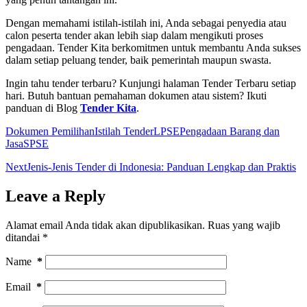
Dengan memahami istilah-istilah ini, Anda sebagai penyedia atau
calon peserta tender akan lebih siap dalam mengikuti proses
pengadaan. Tender Kita berkomitmen untuk membantu Anda sukses
dalam setiap peluang tender, baik pemerintah maupun swasta.
Ingin tahu tender terbaru? Kunjungi halaman Tender Terbaru setiap
hari. Butuh bantuan pemahaman dokumen atau sistem? Ikuti
panduan di Blog
Tender Kita
.
Dokumen Pemilihan
Istilah Tender
LPSE
Pengadaan Barang dan
Jasa
SPSE
Next
Jenis-Jenis Tender di Indonesia: Panduan Lengkap dan Praktis
Leave a Reply
Alamat email Anda tidak akan dipublikasikan.
Ruas yang wajib
ditandai
*
Name
*
Email
*