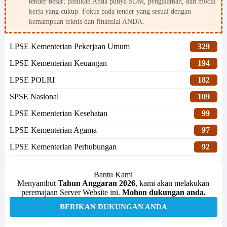
tender besar; pastikan Anda punya SDM, pengalaman, dan modal
kerja yang cukup. Fokus pada tender yang sesuai dengan
kemampuan teknis dan finansial ANDA.
LPSE Kementerian Pekerjaan Umum
329
LPSE Kementerian Keuangan
194
LPSE POLRI
182
SPSE Nasional
109
LPSE Kementerian Kesehatan
99
LPSE Kementerian Agama
97
LPSE Kementerian Perhubungan
92
Bantu Kami
Menyambut
Tahun Anggaran 2026
, kami akan melakukan
peremajaan Server Website ini.
Mohon dukungan anda.
BERIKAN DUKUNGAN ANDA