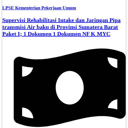
LPSE Kementerian Pekerjaan Umum
Supervisi Rehabilitasi Intake dan Jaringan Pipa
transmisi Air baku di Provinsi Sumatera Barat
Paket I; 1 Dokumen 1 Dokumen NF K MYC