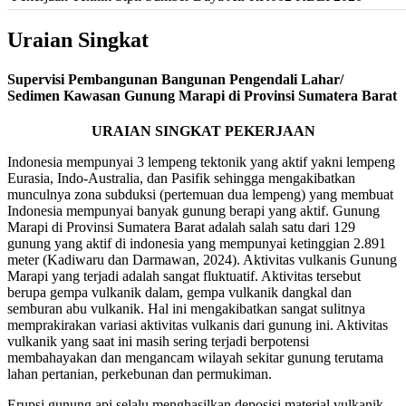
Uraian Singkat
Supervisi Pembangunan Bangunan Pengendali Lahar/
Sedimen Kawasan Gunung Marapi di Provinsi Sumatera Barat
URAIAN SINGKAT PEKERJAAN
Indonesia mempunyai 3 lempeng tektonik yang aktif yakni lempeng
Eurasia, Indo-Australia, dan Pasifik sehingga mengakibatkan
munculnya zona subduksi (pertemuan dua lempeng) yang membuat
Indonesia mempunyai banyak gunung berapi yang aktif. Gunung
Marapi di Provinsi Sumatera Barat adalah salah satu dari 129
gunung yang aktif di indonesia yang mempunyai ketinggian 2.891
meter (Kadiwaru dan Darmawan, 2024). Aktivitas vulkanis Gunung
Marapi yang terjadi adalah sangat fluktuatif. Aktivitas tersebut
berupa gempa vulkanik dalam, gempa vulkanik dangkal dan
semburan abu vulkanik. Hal ini mengakibatkan sangat sulitnya
memprakirakan variasi aktivitas vulkanis dari gunung ini. Aktivitas
vulkanik yang saat ini masih sering terjadi berpotensi
membahayakan dan mengancam wilayah sekitar gunung terutama
lahan pertanian, perkebunan dan permukiman.
Erupsi gunung api selalu menghasilkan deposisi material vulkanik