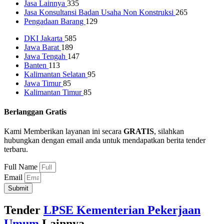
Jasa Lainnya
335
Jasa Konsultansi Badan Usaha Non Konstruksi
265
Pengadaan Barang
129
DKI Jakarta
585
Jawa Barat
189
Jawa Tengah
147
Banten
113
Kalimantan Selatan
95
Jawa Timur
85
Kalimantan Timur
85
Berlanggan Gratis
Kami Memberikan layanan ini secara
GRATIS
, silahkan
hubungkan dengan email anda untuk mendapatkan berita tender
terbaru.
Full Name
Email
Submit
Tender
LPSE Kementerian Pekerjaan
Umum
Lainnya