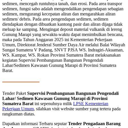
sedimen, mencegah runtuhnya tanah, dan erosi. Pada area transpor
sedimen, fungsi sabo adalah mengendalikan pengendapan sebagian
sedimen, mengurangi kecepatan aliran dan mengarahkan aliran
sedimen/ debris. Pada area pengendapan sedimen, sedimen
diendapkan dengan dibuatkan kantong pasir dan aliran dijaga tidak
meluap ke samping. Mengingat deposit material vulkanik di lereng
Gunung Marapi yang sewaktu-waktu dapat menimbulkan bencana,
maka pada Tahun Anggaran 2025 ini Kementerian Pekerjaan
Umum, Direktorat Jenderal Sumber Daya Air melalui Balai Wilayah
Sungai Sumatera V Padang, SNVT PJSA WS. Indragiri-Akuaman,
WS. Kampar, WS. Rokan Provinsi Sumatera Barat melaksanakan
kegiatan Supervisi Pembangunan Bangunan Pengendali
Lahar/Sedimen Kawasan Gunung Marapi di Provinsi Sumatera
Barat.
Tender Paket
Supervisi Pembangunan Bangunan Pengendali
Lahar/ Sedimen Kawasan Gunung Marapi di Provinsi
Sumatera Barat
ini sepenuhnya milik
LPSE Kementerian
Pekerjaan Umum
, silahkan visit website sumber yang tertera pada
rangkuman diatas.
Dapatkan informasi Terbaru seputar
Tender Pengadaan Barang