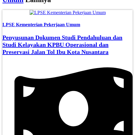
LPSE Kementerian Pekerjaan Umum
Penyusunan Dokumen Studi Pendahuluan dan
Studi Kelayakan KPBU Operasional dan
Preservasi Jalan Tol Ibu Kota Nusantara