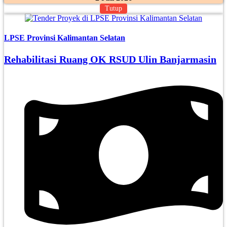
Tutup
LPSE Provinsi Kalimantan Selatan
Rehabilitasi Ruang OK RSUD Ulin Banjarmasin