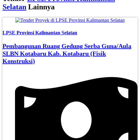
Selatan
Lainnya
LPSE Provinsi Kalimantan Selatan
Pembangunan Ruang Gedung Serba Guna/Aula
SLBN Kotabaru Kab. Kotabaru (Fisik
Konstruksi)