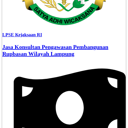
LPSE Kejaksaan RI
Jasa Konsultan Pengawasan Pembangunan
Rupbasan Wilayah Lampung