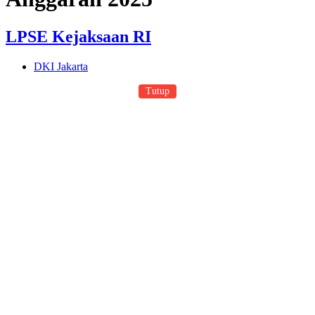
LPSE Kejaksaan RI
DKI Jakarta
Tutup