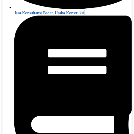
Jasa Konsultansi Badan Usaha Konstruksi