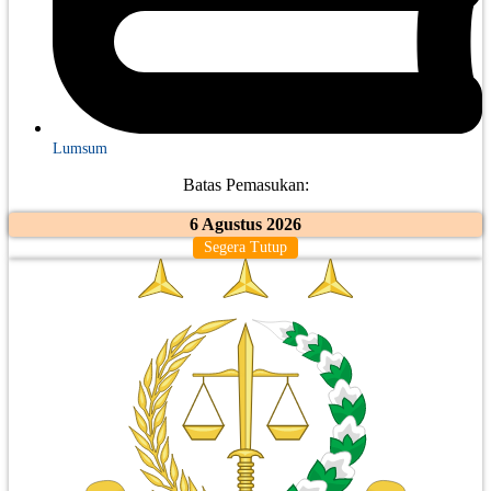
Lumsum
Batas Pemasukan:
6 Agustus 2026
Segera Tutup