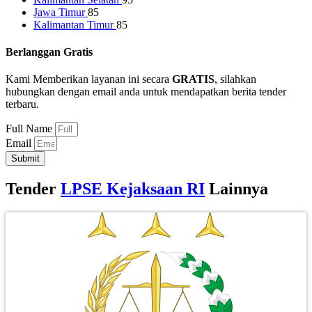
Jawa Timur
85
Kalimantan Timur
85
Berlanggan Gratis
Kami Memberikan layanan ini secara
GRATIS
, silahkan
hubungkan dengan email anda untuk mendapatkan berita tender
terbaru.
Full Name
Email
Submit
Tender
LPSE Kejaksaan RI
Lainnya