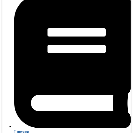
Lumsum