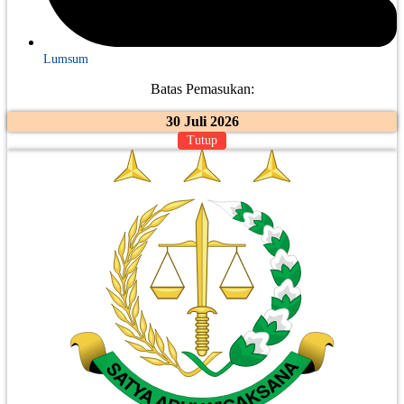
Lumsum
Batas Pemasukan:
30 Juli 2026
Tutup