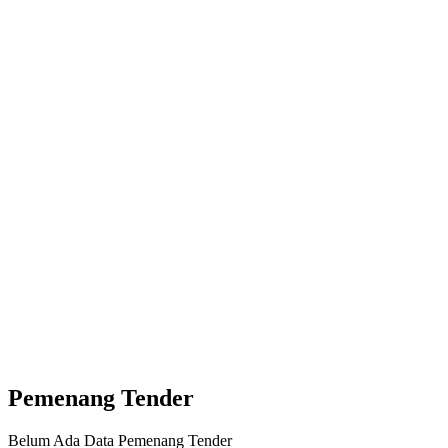
Pemenang Tender
Belum Ada Data Pemenang Tender