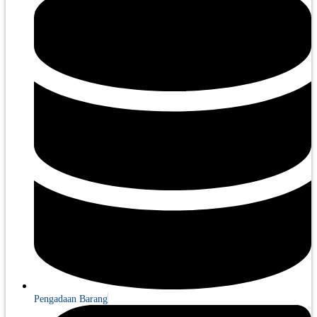
Pengadaan Barang