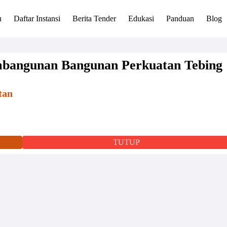
u
Daftar Instansi
Berita Tender
Edukasi
Panduan
Blog
mbangunan Bangunan Perkuatan Tebing
tan
TUTUP