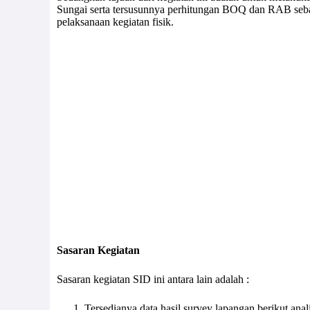
Sungai serta tersusunnya perhitungan BOQ dan RAB se
pelaksanaan kegiatan fisik.
Sasaran Kegiatan
Sasaran kegiatan SID ini antara lain adalah :
Tersedianya data hasil survey lapangan berikut anali