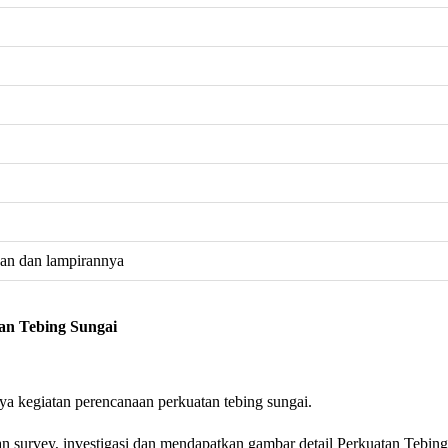
an dan lampirannya
an Tebing Sungai
ya kegiatan perencanaan perkuatan tebing sungai.
an survey, investigasi dan mendapatkan gambar detail Perkuatan Tebing