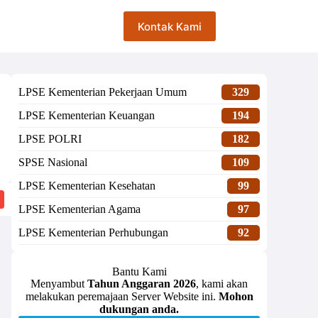
Kontak Kami
LPSE Kementerian Pekerjaan Umum
329
LPSE Kementerian Keuangan
194
LPSE POLRI
182
SPSE Nasional
109
LPSE Kementerian Kesehatan
99
LPSE Kementerian Agama
97
LPSE Kementerian Perhubungan
92
Bantu Kami
Menyambut
Tahun Anggaran 2026
, kami akan
melakukan peremajaan Server Website ini.
Mohon
dukungan anda.