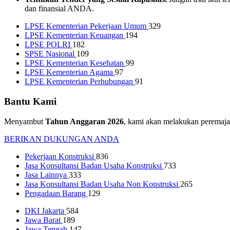
dan finansial ANDA.
LPSE Kementerian Pekerjaan Umum
329
LPSE Kementerian Keuangan
194
LPSE POLRI
182
SPSE Nasional
109
LPSE Kementerian Kesehatan
99
LPSE Kementerian Agama
97
LPSE Kementerian Perhubungan
91
Bantu Kami
Menyambut
Tahun Anggaran 2026
, kami akan melakukan peremaja
BERIKAN DUKUNGAN ANDA
Pekerjaan Konstruksi
836
Jasa Konsultansi Badan Usaha Konstruksi
733
Jasa Lainnya
333
Jasa Konsultansi Badan Usaha Non Konstruksi
265
Pengadaan Barang
129
DKI Jakarta
584
Jawa Barat
189
Jawa Tengah
147