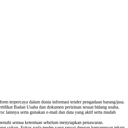
form terpercaya dalam dunia informasi tender pengadaan barang/jasa.
tifikat Badan Usaha dan dokumen perizinan sesuai bidang usaha.
 lainnya serta gunakan e-mail dan data yang aktif serta mudah
 memenuhi semua ketentuan sebelum menyiapkan penawaran.
yang cukup. Fokus pada tender yang sesuai dengan kemampuan teknis