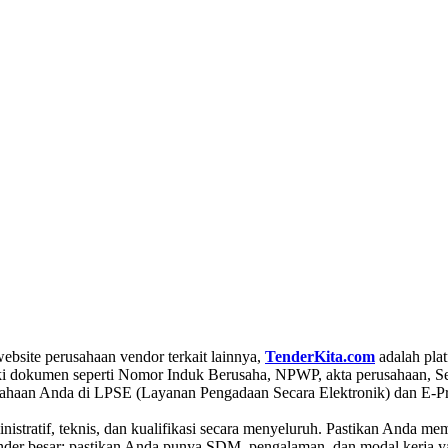
bsite perusahaan vendor terkait lainnya,
TenderKita.com
adalah plat
i dokumen seperti Nomor Induk Berusaha, NPWP, akta perusahaan, Ser
ahaan Anda di LPSE (Layanan Pengadaan Secara Elektronik) dan E-Proc
nistratif, teknis, dan kualifikasi secara menyeluruh. Pastikan Anda
ender besar; pastikan Anda punya SDM, pengalaman, dan modal kerja 