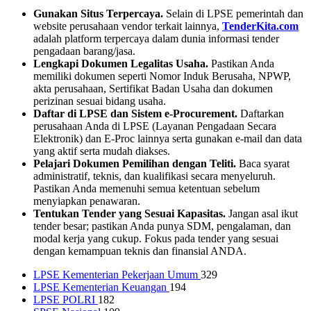
Gunakan Situs Terpercaya.
Selain di LPSE pemerintah dan
website perusahaan vendor terkait lainnya,
TenderKita.com
adalah platform terpercaya dalam dunia informasi tender
pengadaan barang/jasa.
Lengkapi Dokumen Legalitas Usaha.
Pastikan Anda
memiliki dokumen seperti Nomor Induk Berusaha, NPWP,
akta perusahaan, Sertifikat Badan Usaha dan dokumen
perizinan sesuai bidang usaha.
Daftar di LPSE dan Sistem e-Procurement.
Daftarkan
perusahaan Anda di LPSE (Layanan Pengadaan Secara
Elektronik) dan E-Proc lainnya serta gunakan e-mail dan data
yang aktif serta mudah diakses.
Pelajari Dokumen Pemilihan dengan Teliti.
Baca syarat
administratif, teknis, dan kualifikasi secara menyeluruh.
Pastikan Anda memenuhi semua ketentuan sebelum
menyiapkan penawaran.
Tentukan Tender yang Sesuai Kapasitas.
Jangan asal ikut
tender besar; pastikan Anda punya SDM, pengalaman, dan
modal kerja yang cukup. Fokus pada tender yang sesuai
dengan kemampuan teknis dan finansial ANDA.
LPSE Kementerian Pekerjaan Umum
329
LPSE Kementerian Keuangan
194
LPSE POLRI
182