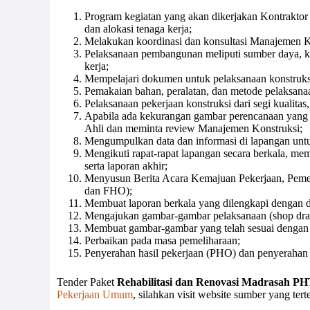
Program kegiatan yang akan dikerjakan Kontraktor 
dan alokasi tenaga kerja;
Melakukan koordinasi dan konsultasi Manajemen K
Pelaksanaan pembangunan meliputi sumber daya, kem
kerja;
Mempelajari dokumen untuk pelaksanaan konstruksi 
Pemakaian bahan, peralatan, dan metode pelaksanaa
Pelaksanaan pekerjaan konstruksi dari segi kualitas,
Apabila ada kekurangan gambar perencanaan yang b
Ahli dan meminta review Manajemen Konstruksi;
Mengumpulkan data dan informasi di lapangan untuk
Mengikuti rapat-rapat lapangan secara berkala, me
serta laporan akhir;
Menyusun Berita Acara Kemajuan Pekerjaan, Peme
dan FHO);
Membuat laporan berkala yang dilengkapi dengan d
Mengajukan gambar-gambar pelaksanaan (shop dra
Membuat gambar-gambar yang telah sesuai dengan 
Perbaikan pada masa pemeliharaan;
Penyerahan hasil pekerjaan (PHO) dan penyerahan 
Tender Paket
Rehabilitasi dan Renovasi Madrasah PH
Pekerjaan Umum
, silahkan visit website sumber yang ter