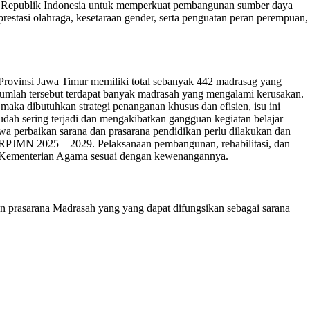
den Republik Indonesia untuk memperkuat pembangunan sumber daya
prestasi olahraga, kesetaraan gender, serta penguatan peran perempuan,
ovinsi Jawa Timur memiliki total sebanyak 442 madrasag yang
 jumlah tersebut terdapat banyak madrasah yang mengalami kerusakan.
aka dibutuhkan strategi penanganan khusus dan efisien, isu ini
udah sering terjadi dan mengakibatkan gangguan kegiatan belajar
wa perbaikan sarana dan prasarana pendidikan perlu dilakukan dan
 RPJMN 2025 – 2029. Pelaksanaan pembangunan, rehabilitasi, dan
an Kementerian Agama sesuai dengan kewenangannya.
an prasarana Madrasah yang yang dapat difungsikan sebagai sarana