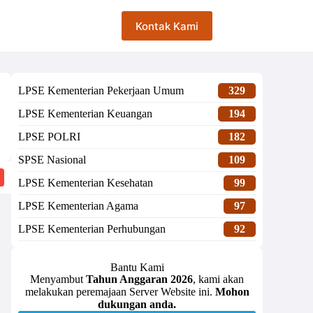
Kontak Kami
LPSE Kementerian Pekerjaan Umum
329
LPSE Kementerian Keuangan
194
LPSE POLRI
182
SPSE Nasional
109
LPSE Kementerian Kesehatan
99
LPSE Kementerian Agama
97
LPSE Kementerian Perhubungan
92
Bantu Kami
Menyambut
Tahun Anggaran 2026
, kami akan
melakukan peremajaan Server Website ini.
Mohon
dukungan anda.