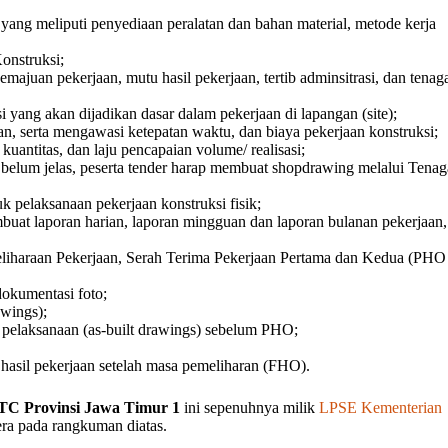
yang meliputi penyediaan peralatan dan bahan material, metode kerja
onstruksi;
ajuan pekerjaan, mutu hasil pekerjaan, tertib adminsitrasi, dan tenag
yang akan dijadikan dasar dalam pekerjaan di lapangan (site);
n, serta mengawasi ketepatan waktu, dan biaya pekerjaan konstruksi;
 kuantitas, dan laju pencapaian volume/ realisasi;
elum jelas, peserta tender harap membuat shopdrawing melalui Tenag
 pelaksanaan pekerjaan konstruksi fisik;
mbuat laporan harian, laporan mingguan dan laporan bulanan pekerjaan,
liharaan Pekerjaan, Serah Terima Pekerjaan Pertama dan Kedua (PHO
okumentasi foto;
wings);
pelaksanaan (as-built drawings) sebelum PHO;
hasil pekerjaan setelah masa pemeliharan (FHO).
TC Provinsi Jawa Timur 1
ini sepenuhnya milik
LPSE Kementerian
tera pada rangkuman diatas.