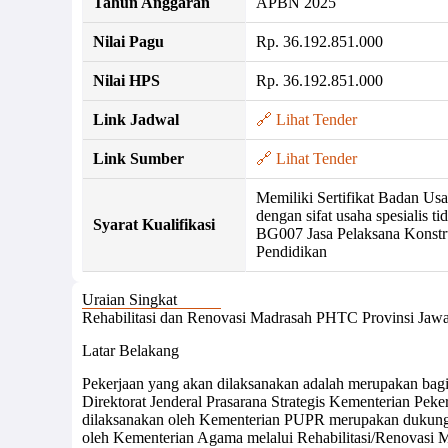
Tahun Anggaran
APBN 2025
Nilai Pagu
Rp. 36.192.851.000
Nilai HPS
Rp. 36.192.851.000
Link Jadwal
🔗 Lihat Tender
Link Sumber
🔗 Lihat Tender
Memiliki Sertifikat Badan U
dengan sifat usaha spesialis t
Syarat Kualifikasi
BG007 Jasa Pelaksana Konst
Pendidikan
Uraian Singkat
Rehabilitasi dan Renovasi Madrasah PHTC Provinsi Jaw
Latar Belakang
Pekerjaan yang akan dilaksanakan adalah merupakan bagian
Direktorat Jenderal Prasarana Strategis Kementerian Pek
dilaksanakan oleh Kementerian PUPR merupakan dukungan
oleh Kementerian Agama melalui Rehabilitasi/Renovasi Ma