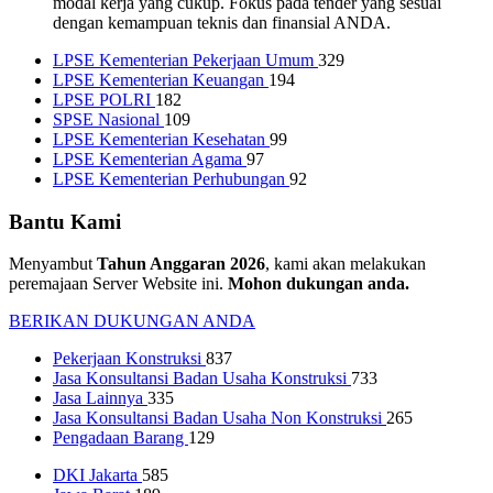
modal kerja yang cukup. Fokus pada tender yang sesuai
dengan kemampuan teknis dan finansial ANDA.
LPSE Kementerian Pekerjaan Umum
329
LPSE Kementerian Keuangan
194
LPSE POLRI
182
SPSE Nasional
109
LPSE Kementerian Kesehatan
99
LPSE Kementerian Agama
97
LPSE Kementerian Perhubungan
92
Bantu Kami
Menyambut
Tahun Anggaran 2026
, kami akan melakukan
peremajaan Server Website ini.
Mohon dukungan anda.
BERIKAN DUKUNGAN ANDA
Pekerjaan Konstruksi
837
Jasa Konsultansi Badan Usaha Konstruksi
733
Jasa Lainnya
335
Jasa Konsultansi Badan Usaha Non Konstruksi
265
Pengadaan Barang
129
DKI Jakarta
585