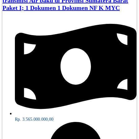
transmisi Air baku di Provinsi Sumatera Barat
Paket I; 1 Dokumen 1 Dokumen NF K MYC
Rp. 3.565.000.000,00