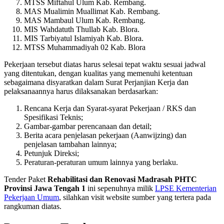
MTSS Miftahul Ulum Kab. Rembang.
MAS Mualimin Muallimat Kab. Rembang.
MAS Mambaul Ulum Kab. Rembang.
MIS Wahdatuth Thullab Kab. Blora.
MIS Tarbiyatul Islamiyah Kab. Blora.
MTSS Muhammadiyah 02 Kab. Blora
Pekerjaan tersebut diatas harus selesai tepat waktu sesuai jadwal
yang ditentukan, dengan kualitas yang memenuhi ketentuan
sebagaimana disyaratkan dalam Surat Perjanjian Kerja dan
pelaksanaannya harus dilaksanakan berdasarkan:
Rencana Kerja dan Syarat-syarat Pekerjaan / RKS dan
Spesifikasi Teknis;
Gambar-gambar perencanaan dan detail;
Berita acara penjelasan pekerjaan (Aanwijzing) dan
penjelasan tambahan lainnya;
Petunjuk Direksi;
Peraturan-peraturan umum lainnya yang berlaku.
Tender Paket
Rehabilitasi dan Renovasi Madrasah PHTC
Provinsi Jawa Tengah 1
ini sepenuhnya milik
LPSE Kementerian
Pekerjaan Umum
, silahkan visit website sumber yang tertera pada
rangkuman diatas.