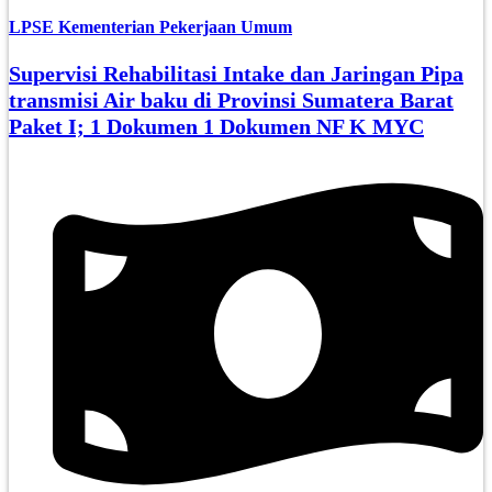
LPSE Kementerian Pekerjaan Umum
Supervisi Rehabilitasi Intake dan Jaringan Pipa
transmisi Air baku di Provinsi Sumatera Barat
Paket I; 1 Dokumen 1 Dokumen NF K MYC