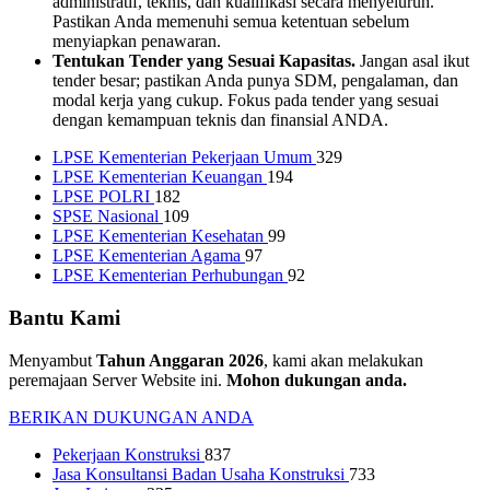
administratif, teknis, dan kualifikasi secara menyeluruh.
Pastikan Anda memenuhi semua ketentuan sebelum
menyiapkan penawaran.
Tentukan Tender yang Sesuai Kapasitas.
Jangan asal ikut
tender besar; pastikan Anda punya SDM, pengalaman, dan
modal kerja yang cukup. Fokus pada tender yang sesuai
dengan kemampuan teknis dan finansial ANDA.
LPSE Kementerian Pekerjaan Umum
329
LPSE Kementerian Keuangan
194
LPSE POLRI
182
SPSE Nasional
109
LPSE Kementerian Kesehatan
99
LPSE Kementerian Agama
97
LPSE Kementerian Perhubungan
92
Bantu Kami
Menyambut
Tahun Anggaran 2026
, kami akan melakukan
peremajaan Server Website ini.
Mohon dukungan anda.
BERIKAN DUKUNGAN ANDA
Pekerjaan Konstruksi
837
Jasa Konsultansi Badan Usaha Konstruksi
733