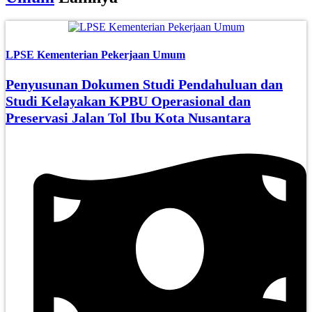
LPSE Kementerian Pekerjaan Umum
Penyusunan Dokumen Studi Pendahuluan dan
Studi Kelayakan KPBU Operasional dan
Preservasi Jalan Tol Ibu Kota Nusantara