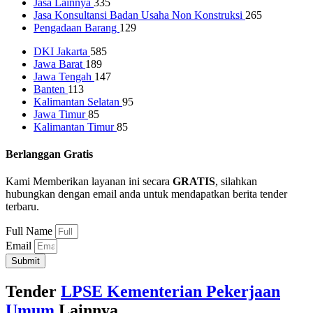
Jasa Lainnya
335
Jasa Konsultansi Badan Usaha Non Konstruksi
265
Pengadaan Barang
129
DKI Jakarta
585
Jawa Barat
189
Jawa Tengah
147
Banten
113
Kalimantan Selatan
95
Jawa Timur
85
Kalimantan Timur
85
Berlanggan Gratis
Kami Memberikan layanan ini secara
GRATIS
, silahkan
hubungkan dengan email anda untuk mendapatkan berita tender
terbaru.
Full Name
Email
Submit
Tender
LPSE Kementerian Pekerjaan
Umum
Lainnya