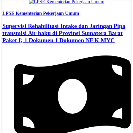
LPSE Kementerian Pekerjaan Umum
Supervisi Rehabilitasi Intake dan Jaringan Pipa
transmisi Air baku di Provinsi Sumatera Barat
Paket I; 1 Dokumen 1 Dokumen NF K MYC