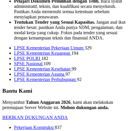
Pelajari Dokumen Pemilihan dengan Teliti.
Baca syarat
administratif, teknis, dan kualifikasi secara menyeluruh.
Pastikan Anda memenuhi semua ketentuan sebelum
menyiapkan penawaran.
Tentukan Tender yang Sesuai Kapasitas.
Jangan asal ikut
tender besar; pastikan Anda punya SDM, pengalaman, dan
modal kerja yang cukup. Fokus pada tender yang sesuai
dengan kemampuan teknis dan finansial ANDA.
LPSE Kementerian Pekerjaan Umum
329
LPSE Kementerian Keuangan
194
LPSE POLRI
182
SPSE Nasional
109
LPSE Kementerian Kesehatan
99
LPSE Kementerian Agama
97
LPSE Kementerian Perhubungan
92
Bantu Kami
Menyambut
Tahun Anggaran 2026
, kami akan melakukan
peremajaan Server Website ini.
Mohon dukungan anda.
BERIKAN DUKUNGAN ANDA
Pekerjaan Konstruksi
837