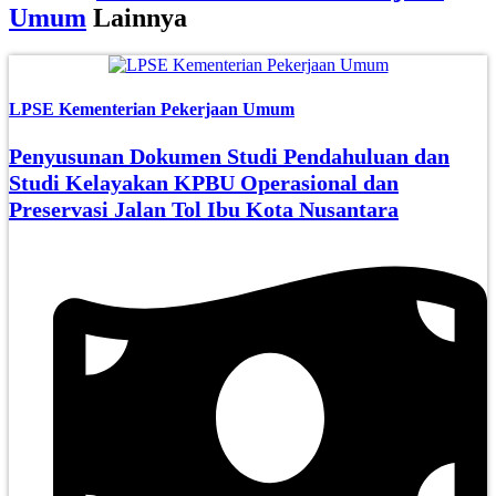
Umum
Lainnya
LPSE Kementerian Pekerjaan Umum
Penyusunan Dokumen Studi Pendahuluan dan
Studi Kelayakan KPBU Operasional dan
Preservasi Jalan Tol Ibu Kota Nusantara