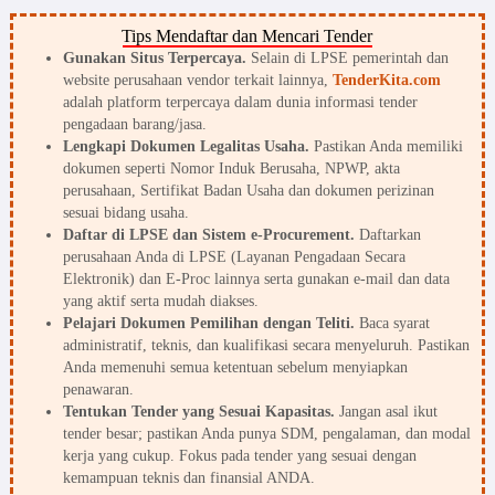
Tips Mendaftar dan Mencari Tender
Gunakan Situs Terpercaya.
Selain di LPSE pemerintah dan
website perusahaan vendor terkait lainnya,
TenderKita.com
adalah platform terpercaya dalam dunia informasi tender
pengadaan barang/jasa.
Lengkapi Dokumen Legalitas Usaha.
Pastikan Anda memiliki
dokumen seperti Nomor Induk Berusaha, NPWP, akta
perusahaan, Sertifikat Badan Usaha dan dokumen perizinan
sesuai bidang usaha.
Daftar di LPSE dan Sistem e-Procurement.
Daftarkan
perusahaan Anda di LPSE (Layanan Pengadaan Secara
Elektronik) dan E-Proc lainnya serta gunakan e-mail dan data
yang aktif serta mudah diakses.
Pelajari Dokumen Pemilihan dengan Teliti.
Baca syarat
administratif, teknis, dan kualifikasi secara menyeluruh. Pastikan
Anda memenuhi semua ketentuan sebelum menyiapkan
penawaran.
Tentukan Tender yang Sesuai Kapasitas.
Jangan asal ikut
tender besar; pastikan Anda punya SDM, pengalaman, dan modal
kerja yang cukup. Fokus pada tender yang sesuai dengan
kemampuan teknis dan finansial ANDA.