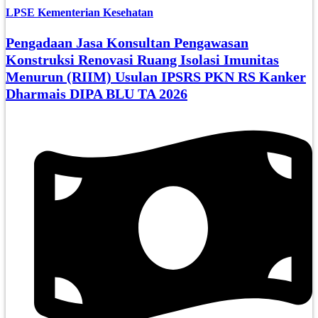
LPSE Kementerian Kesehatan
Pengadaan Jasa Konsultan Pengawasan
Konstruksi Renovasi Ruang Isolasi Imunitas
Menurun (RIIM) Usulan IPSRS PKN RS Kanker
Dharmais DIPA BLU TA 2026