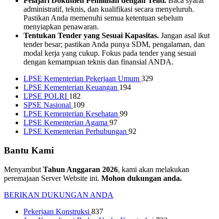
Pelajari Dokumen Pemilihan dengan Teliti.
Baca syarat
administratif, teknis, dan kualifikasi secara menyeluruh.
Pastikan Anda memenuhi semua ketentuan sebelum
menyiapkan penawaran.
Tentukan Tender yang Sesuai Kapasitas.
Jangan asal ikut
tender besar; pastikan Anda punya SDM, pengalaman, dan
modal kerja yang cukup. Fokus pada tender yang sesuai
dengan kemampuan teknis dan finansial ANDA.
LPSE Kementerian Pekerjaan Umum
329
LPSE Kementerian Keuangan
194
LPSE POLRI
182
SPSE Nasional
109
LPSE Kementerian Kesehatan
99
LPSE Kementerian Agama
97
LPSE Kementerian Perhubungan
92
Bantu Kami
Menyambut
Tahun Anggaran 2026
, kami akan melakukan
peremajaan Server Website ini.
Mohon dukungan anda.
BERIKAN DUKUNGAN ANDA
Pekerjaan Konstruksi
837