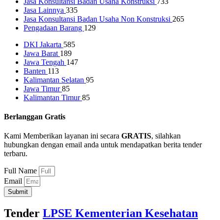
Jasa Konsultansi Badan Usaha Konstruksi
733
Jasa Lainnya
335
Jasa Konsultansi Badan Usaha Non Konstruksi
265
Pengadaan Barang
129
DKI Jakarta
585
Jawa Barat
189
Jawa Tengah
147
Banten
113
Kalimantan Selatan
95
Jawa Timur
85
Kalimantan Timur
85
Berlanggan Gratis
Kami Memberikan layanan ini secara
GRATIS
, silahkan
hubungkan dengan email anda untuk mendapatkan berita tender
terbaru.
Full Name
Email
Submit
Tender
LPSE Kementerian Kesehatan