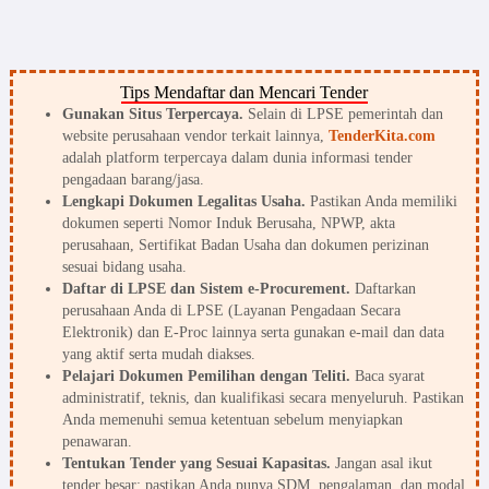
Tips Mendaftar dan Mencari Tender
Gunakan Situs Terpercaya.
Selain di LPSE pemerintah dan
website perusahaan vendor terkait lainnya,
TenderKita.com
adalah platform terpercaya dalam dunia informasi tender
pengadaan barang/jasa.
Lengkapi Dokumen Legalitas Usaha.
Pastikan Anda memiliki
dokumen seperti Nomor Induk Berusaha, NPWP, akta
perusahaan, Sertifikat Badan Usaha dan dokumen perizinan
sesuai bidang usaha.
Daftar di LPSE dan Sistem e-Procurement.
Daftarkan
perusahaan Anda di LPSE (Layanan Pengadaan Secara
Elektronik) dan E-Proc lainnya serta gunakan e-mail dan data
yang aktif serta mudah diakses.
Pelajari Dokumen Pemilihan dengan Teliti.
Baca syarat
administratif, teknis, dan kualifikasi secara menyeluruh. Pastikan
Anda memenuhi semua ketentuan sebelum menyiapkan
penawaran.
Tentukan Tender yang Sesuai Kapasitas.
Jangan asal ikut
tender besar; pastikan Anda punya SDM, pengalaman, dan modal