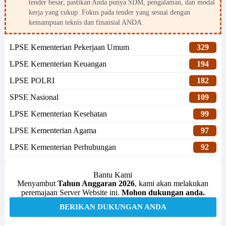
tender besar; pastikan Anda punya SDM, pengalaman, dan modal
kerja yang cukup. Fokus pada tender yang sesuai dengan
kemampuan teknis dan finansial ANDA.
LPSE Kementerian Pekerjaan Umum
329
LPSE Kementerian Keuangan
194
LPSE POLRI
182
SPSE Nasional
109
LPSE Kementerian Kesehatan
99
LPSE Kementerian Agama
97
LPSE Kementerian Perhubungan
92
Bantu Kami
Menyambut
Tahun Anggaran 2026
, kami akan melakukan
peremajaan Server Website ini.
Mohon dukungan anda.
BERIKAN DUKUNGAN ANDA