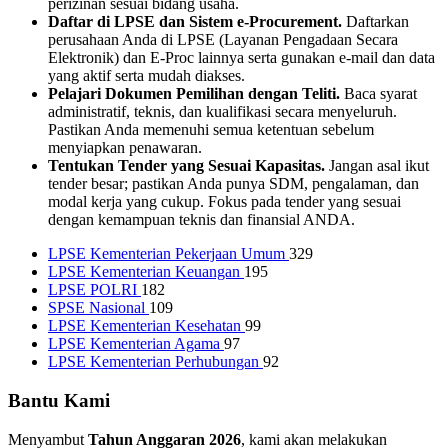
perizinan sesuai bidang usaha.
Daftar di LPSE dan Sistem e-Procurement.
Daftarkan
perusahaan Anda di LPSE (Layanan Pengadaan Secara
Elektronik) dan E-Proc lainnya serta gunakan e-mail dan data
yang aktif serta mudah diakses.
Pelajari Dokumen Pemilihan dengan Teliti.
Baca syarat
administratif, teknis, dan kualifikasi secara menyeluruh.
Pastikan Anda memenuhi semua ketentuan sebelum
menyiapkan penawaran.
Tentukan Tender yang Sesuai Kapasitas.
Jangan asal ikut
tender besar; pastikan Anda punya SDM, pengalaman, dan
modal kerja yang cukup. Fokus pada tender yang sesuai
dengan kemampuan teknis dan finansial ANDA.
LPSE Kementerian Pekerjaan Umum
329
LPSE Kementerian Keuangan
195
LPSE POLRI
182
SPSE Nasional
109
LPSE Kementerian Kesehatan
99
LPSE Kementerian Agama
97
LPSE Kementerian Perhubungan
92
Bantu Kami
Menyambut
Tahun Anggaran 2026
, kami akan melakukan