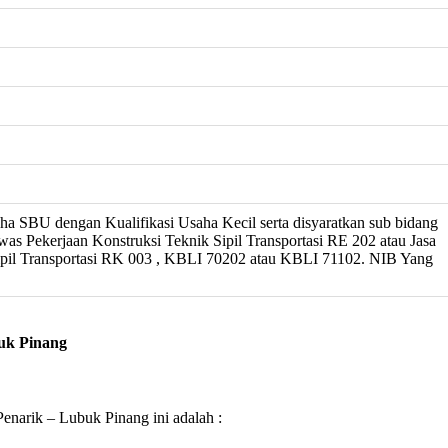
aha SBU dengan Kualifikasi Usaha Kecil serta disyaratkan sub bidang
awas Pekerjaan Konstruksi Teknik Sipil Transportasi RE 202 atau Jasa
ipil Transportasi RK 003 , KBLI 70202 atau KBLI 71102. NIB Yang
uk Pinang
narik – Lubuk Pinang ini adalah :