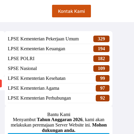
Kontak Kami
LPSE Kementerian Pekerjaan Umum
329
LPSE Kementerian Keuangan
194
LPSE POLRI
182
SPSE Nasional
109
LPSE Kementerian Kesehatan
99
LPSE Kementerian Agama
97
LPSE Kementerian Perhubungan
92
Bantu Kami
Menyambut
Tahun Anggaran 2026
, kami akan
melakukan peremajaan Server Website ini.
Mohon
dukungan anda.