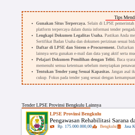
Tips Menda
Gunakan Situs Terpercaya.
Selain di LPSE pemerintah d
platform terpercaya dalam dunia informasi tender pengada
Lengkapi Dokumen Legalitas Usaha.
Pastikan Anda me
Sertifikat Badan Usaha dan dokumen perizinan sesuai bid
Daftar di LPSE dan Sistem e-Procurement.
Daftarkan 
lainnya serta gunakan e-mail dan data yang aktif serta mu
Pelajari Dokumen Pemilihan dengan Teliti.
Baca syarat
memenuhi semua ketentuan sebelum menyiapkan penawar
Tentukan Tender yang Sesuai Kapasitas.
Jangan asal i
cukup. Fokus pada tender yang sesuai dengan kemampuan
Tender
LPSE Provinsi Bengkulu
Lainnya
LPSE Provinsi Bengkulu
Pengawasan Rehabilitasi Sarana d
Rp. 175.000.000,00
Bengkulu
Jasa 