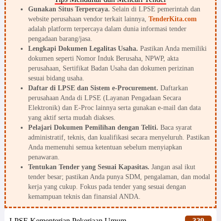
Gunakan Situs Terpercaya.
Selain di LPSE pemerintah dan
website perusahaan vendor terkait lainnya,
TenderKita.com
adalah platform terpercaya dalam dunia informasi tender
pengadaan barang/jasa.
Lengkapi Dokumen Legalitas Usaha.
Pastikan Anda memiliki
dokumen seperti Nomor Induk Berusaha, NPWP, akta
perusahaan, Sertifikat Badan Usaha dan dokumen perizinan
sesuai bidang usaha.
Daftar di LPSE dan Sistem e-Procurement.
Daftarkan
perusahaan Anda di LPSE (Layanan Pengadaan Secara
Elektronik) dan E-Proc lainnya serta gunakan e-mail dan data
yang aktif serta mudah diakses.
Pelajari Dokumen Pemilihan dengan Teliti.
Baca syarat
administratif, teknis, dan kualifikasi secara menyeluruh. Pastikan
Anda memenuhi semua ketentuan sebelum menyiapkan
penawaran.
Tentukan Tender yang Sesuai Kapasitas.
Jangan asal ikut
tender besar; pastikan Anda punya SDM, pengalaman, dan modal
kerja yang cukup. Fokus pada tender yang sesuai dengan
kemampuan teknis dan finansial ANDA.
LPSE Kementerian Pekerjaan Umum
329