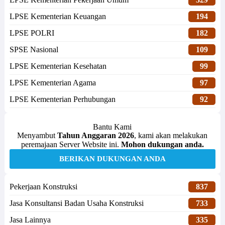
LPSE Kementerian Keuangan
194
LPSE POLRI
182
SPSE Nasional
109
LPSE Kementerian Kesehatan
99
LPSE Kementerian Agama
97
LPSE Kementerian Perhubungan
92
Bantu Kami
Menyambut
Tahun Anggaran 2026
, kami akan melakukan
peremajaan Server Website ini.
Mohon dukungan anda.
BERIKAN DUKUNGAN ANDA
Pekerjaan Konstruksi
837
Jasa Konsultansi Badan Usaha Konstruksi
733
Jasa Lainnya
335