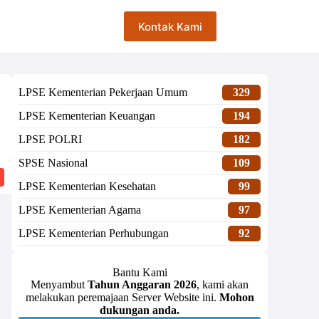
Kontak Kami
LPSE Kementerian Pekerjaan Umum
329
LPSE Kementerian Keuangan
194
LPSE POLRI
182
SPSE Nasional
109
LPSE Kementerian Kesehatan
99
LPSE Kementerian Agama
97
LPSE Kementerian Perhubungan
92
Bantu Kami
Menyambut
Tahun Anggaran 2026
, kami akan
melakukan peremajaan Server Website ini.
Mohon
dukungan anda.