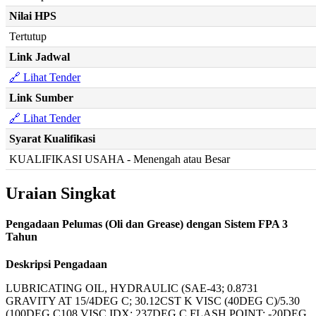
Nilai HPS
Tertutup
Link Jadwal
🔗 Lihat Tender
Link Sumber
🔗 Lihat Tender
Syarat Kualifikasi
KUALIFIKASI USAHA - Menengah atau Besar
Uraian Singkat
Pengadaan Pelumas (Oli dan Grease) dengan Sistem FPA 3
Tahun
Deskripsi Pengadaan
LUBRICATING OIL, HYDRAULIC (SAE-43; 0.8731
GRAVITY AT 15/4DEG C; 30.12CST K VISC (40DEG C)/5.30
(100DEG C108 VISC IDX; 237DEG C FLASH POINT; -20DEG