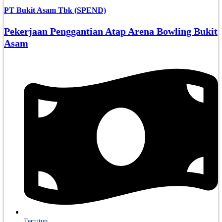
PT Bukit Asam Tbk (SPEND)
Pekerjaan Penggantian Atap Arena Bowling Bukit
Asam
Tertutup