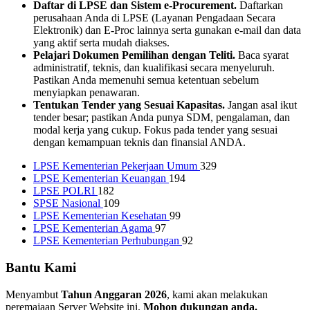
Daftar di LPSE dan Sistem e-Procurement.
Daftarkan
perusahaan Anda di LPSE (Layanan Pengadaan Secara
Elektronik) dan E-Proc lainnya serta gunakan e-mail dan data
yang aktif serta mudah diakses.
Pelajari Dokumen Pemilihan dengan Teliti.
Baca syarat
administratif, teknis, dan kualifikasi secara menyeluruh.
Pastikan Anda memenuhi semua ketentuan sebelum
menyiapkan penawaran.
Tentukan Tender yang Sesuai Kapasitas.
Jangan asal ikut
tender besar; pastikan Anda punya SDM, pengalaman, dan
modal kerja yang cukup. Fokus pada tender yang sesuai
dengan kemampuan teknis dan finansial ANDA.
LPSE Kementerian Pekerjaan Umum
329
LPSE Kementerian Keuangan
194
LPSE POLRI
182
SPSE Nasional
109
LPSE Kementerian Kesehatan
99
LPSE Kementerian Agama
97
LPSE Kementerian Perhubungan
92
Bantu Kami
Menyambut
Tahun Anggaran 2026
, kami akan melakukan
peremajaan Server Website ini.
Mohon dukungan anda.