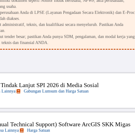
miliki dokumen seperti Nomor Induk Berusaha, NPWP, akta perusahaan,
ang usaha.
perusahaan Anda di LPSE (Layanan Pengadaan Secara Elektronik) dan E-Proc
dah diakses.
 administratif, teknis, dan kualifikasi secara menyeluruh. Pastikan Anda
an.
kut tender besar; pastikan Anda punya SDM, pengalaman, dan modal kerja yang
 teknis dan finansial ANDA.
Tindak Lanjut SPI 2026 di Media Sosial
a Lainnya
Gabungan Lumsum dan Harga Satuan
ual Technical Support) Software ArcGIS SKK Migas
asa Lainnya
Harga Satuan