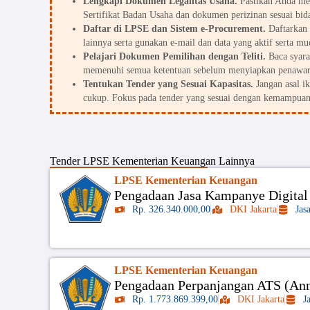
Lengkapi Dokumen Legalitas Usaha.
Pastikan Anda me
Sertifikat Badan Usaha dan dokumen perizinan sesuai bid
Daftar di LPSE dan Sistem e-Procurement.
Daftarkan 
lainnya serta gunakan e-mail dan data yang aktif serta mu
Pelajari Dokumen Pemilihan dengan Teliti.
Baca syarat
memenuhi semua ketentuan sebelum menyiapkan penawar
Tentukan Tender yang Sesuai Kapasitas.
Jangan asal i
cukup. Fokus pada tender yang sesuai dengan kemampuan
Tender
LPSE Kementerian Keuangan
Lainnya
LPSE Kementerian Keuangan
Pengadaan Jasa Kampanye Digital 
Rp. 326.340.000,00
DKI Jakarta
Jas
LPSE Kementerian Keuangan
Pengadaan Perpanjangan ATS (Ann
Rp. 1.773.869.399,00
DKI Jakarta
J