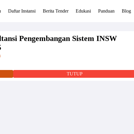
u
Daftar Instansi
Berita Tender
Edukasi
Panduan
Blog
ltansi Pengembangan Sistem INSW
5
n
TUTUP