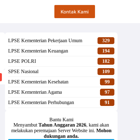
Kontak Kami
LPSE Kementerian Pekerjaan Umum
329
LPSE Kementerian Keuangan
194
LPSE POLRI
182
SPSE Nasional
109
LPSE Kementerian Kesehatan
99
LPSE Kementerian Agama
97
LPSE Kementerian Perhubungan
91
Bantu Kami
Menyambut
Tahun Anggaran 2026
, kami akan
melakukan peremajaan Server Website ini.
Mohon
dukungan anda.