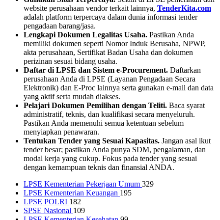
website perusahaan vendor terkait lainnya,
TenderKita.com
adalah platform terpercaya dalam dunia informasi tender
pengadaan barang/jasa.
Lengkapi Dokumen Legalitas Usaha.
Pastikan Anda
memiliki dokumen seperti Nomor Induk Berusaha, NPWP,
akta perusahaan, Sertifikat Badan Usaha dan dokumen
perizinan sesuai bidang usaha.
Daftar di LPSE dan Sistem e-Procurement.
Daftarkan
perusahaan Anda di LPSE (Layanan Pengadaan Secara
Elektronik) dan E-Proc lainnya serta gunakan e-mail dan data
yang aktif serta mudah diakses.
Pelajari Dokumen Pemilihan dengan Teliti.
Baca syarat
administratif, teknis, dan kualifikasi secara menyeluruh.
Pastikan Anda memenuhi semua ketentuan sebelum
menyiapkan penawaran.
Tentukan Tender yang Sesuai Kapasitas.
Jangan asal ikut
tender besar; pastikan Anda punya SDM, pengalaman, dan
modal kerja yang cukup. Fokus pada tender yang sesuai
dengan kemampuan teknis dan finansial ANDA.
LPSE Kementerian Pekerjaan Umum
329
LPSE Kementerian Keuangan
195
LPSE POLRI
182
SPSE Nasional
109
LPSE Kementerian Kesehatan
99