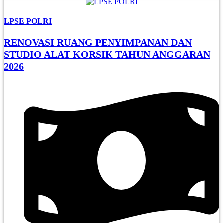
LPSE POLRI
RENOVASI RUANG PENYIMPANAN DAN
STUDIO ALAT KORSIK TAHUN ANGGARAN
2026