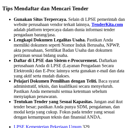
Tips Mendaftar dan Mencari Tender
Gunakan Situs Terpercaya.
Selain di LPSE pemerintah dan
website perusahaan vendor terkait lainnya,
TenderKita.com
adalah platform terpercaya dalam dunia informasi tender
pengadaan barang/jasa.
Lengkapi Dokumen Legalitas Usaha.
Pastikan Anda
memiliki dokumen seperti Nomor Induk Berusaha, NPWP,
akta perusahaan, Sertifikat Badan Usaha dan dokumen
perizinan sesuai bidang usaha.
Daftar di LPSE dan Sistem e-Procurement.
Daftarkan
perusahaan Anda di LPSE (Layanan Pengadaan Secara
Elektronik) dan E-Proc lainnya serta gunakan e-mail dan data
yang aktif serta mudah diakses.
Pelajari Dokumen Pemilihan dengan Teliti.
Baca syarat
administratif, teknis, dan kualifikasi secara menyeluruh.
Pastikan Anda memenuhi semua ketentuan sebelum
menyiapkan penawaran.
Tentukan Tender yang Sesuai Kapasitas.
Jangan asal ikut
tender besar; pastikan Anda punya SDM, pengalaman, dan
modal kerja yang cukup. Fokus pada tender yang sesuai
dengan kemampuan teknis dan finansial ANDA.
LPSE Kementerian Pekerjaan Umum
329