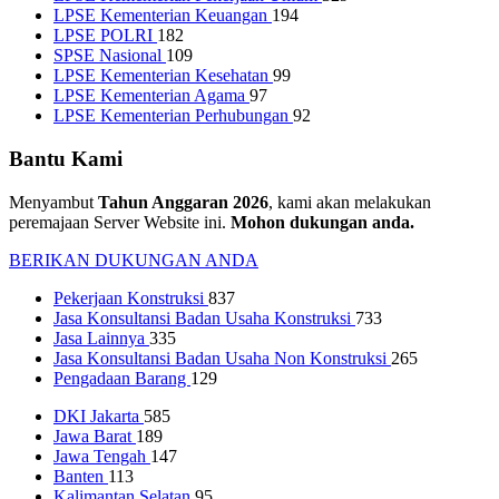
LPSE Kementerian Keuangan
194
LPSE POLRI
182
SPSE Nasional
109
LPSE Kementerian Kesehatan
99
LPSE Kementerian Agama
97
LPSE Kementerian Perhubungan
92
Bantu Kami
Menyambut
Tahun Anggaran 2026
, kami akan melakukan
peremajaan Server Website ini.
Mohon dukungan anda.
BERIKAN DUKUNGAN ANDA
Pekerjaan Konstruksi
837
Jasa Konsultansi Badan Usaha Konstruksi
733
Jasa Lainnya
335
Jasa Konsultansi Badan Usaha Non Konstruksi
265
Pengadaan Barang
129
DKI Jakarta
585
Jawa Barat
189
Jawa Tengah
147
Banten
113
Kalimantan Selatan
95