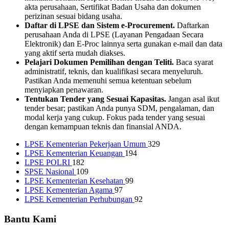
akta perusahaan, Sertifikat Badan Usaha dan dokumen
perizinan sesuai bidang usaha.
Daftar di LPSE dan Sistem e-Procurement.
Daftarkan
perusahaan Anda di LPSE (Layanan Pengadaan Secara
Elektronik) dan E-Proc lainnya serta gunakan e-mail dan data
yang aktif serta mudah diakses.
Pelajari Dokumen Pemilihan dengan Teliti.
Baca syarat
administratif, teknis, dan kualifikasi secara menyeluruh.
Pastikan Anda memenuhi semua ketentuan sebelum
menyiapkan penawaran.
Tentukan Tender yang Sesuai Kapasitas.
Jangan asal ikut
tender besar; pastikan Anda punya SDM, pengalaman, dan
modal kerja yang cukup. Fokus pada tender yang sesuai
dengan kemampuan teknis dan finansial ANDA.
LPSE Kementerian Pekerjaan Umum
329
LPSE Kementerian Keuangan
194
LPSE POLRI
182
SPSE Nasional
109
LPSE Kementerian Kesehatan
99
LPSE Kementerian Agama
97
LPSE Kementerian Perhubungan
92
Bantu Kami