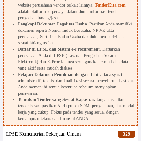
website perusahaan vendor terkait lainnya,
TenderKita.com
adalah platform terpercaya dalam dunia informasi tender
pengadaan barang/jasa.
Lengkapi Dokumen Legalitas Usaha.
Pastikan Anda memiliki
dokumen seperti Nomor Induk Berusaha, NPWP, akta
perusahaan, Sertifikat Badan Usaha dan dokumen perizinan
sesuai bidang usaha.
Daftar di LPSE dan Sistem e-Procurement.
Daftarkan
perusahaan Anda di LPSE (Layanan Pengadaan Secara
Elektronik) dan E-Proc lainnya serta gunakan e-mail dan data
yang aktif serta mudah diakses.
Pelajari Dokumen Pemilihan dengan Teliti.
Baca syarat
administratif, teknis, dan kualifikasi secara menyeluruh. Pastikan
Anda memenuhi semua ketentuan sebelum menyiapkan
penawaran.
Tentukan Tender yang Sesuai Kapasitas.
Jangan asal ikut
tender besar; pastikan Anda punya SDM, pengalaman, dan modal
kerja yang cukup. Fokus pada tender yang sesuai dengan
kemampuan teknis dan finansial ANDA.
LPSE Kementerian Pekerjaan Umum
329