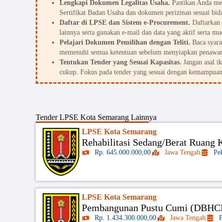
Lengkapi Dokumen Legalitas Usaha.
Pastikan Anda me
Sertifikat Badan Usaha dan dokumen perizinan sesuai bid
Daftar di LPSE dan Sistem e-Procurement.
Daftarkan 
lainnya serta gunakan e-mail dan data yang aktif serta mu
Pelajari Dokumen Pemilihan dengan Teliti.
Baca syarat
memenuhi semua ketentuan sebelum menyiapkan penawar
Tentukan Tender yang Sesuai Kapasitas.
Jangan asal i
cukup. Fokus pada tender yang sesuai dengan kemampuan
Tender
LPSE Kota Semarang
Lainnya
LPSE Kota Semarang
Rehabilitasi Sedang/Berat Ruang
Rp. 645.000.000,00
Jawa Tengah
Pe
LPSE Kota Semarang
Pembangunan Pustu Cumi (DBHCH
Rp. 1.434.300.000,00
Jawa Tengah