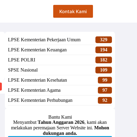
Kontak Kami
LPSE Kementerian Pekerjaan Umum
329
LPSE Kementerian Keuangan
194
LPSE POLRI
182
SPSE Nasional
109
LPSE Kementerian Kesehatan
99
LPSE Kementerian Agama
97
LPSE Kementerian Perhubungan
92
Bantu Kami
Menyambut
Tahun Anggaran 2026
, kami akan
melakukan peremajaan Server Website ini.
Mohon
dukungan anda.