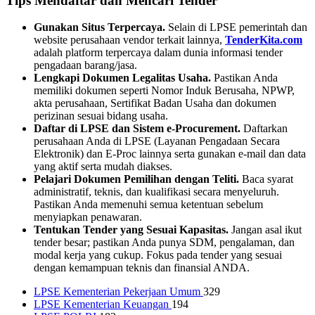
Tips Mendaftar dan Mencari Tender
Gunakan Situs Terpercaya.
Selain di LPSE pemerintah dan
website perusahaan vendor terkait lainnya,
TenderKita.com
adalah platform terpercaya dalam dunia informasi tender
pengadaan barang/jasa.
Lengkapi Dokumen Legalitas Usaha.
Pastikan Anda
memiliki dokumen seperti Nomor Induk Berusaha, NPWP,
akta perusahaan, Sertifikat Badan Usaha dan dokumen
perizinan sesuai bidang usaha.
Daftar di LPSE dan Sistem e-Procurement.
Daftarkan
perusahaan Anda di LPSE (Layanan Pengadaan Secara
Elektronik) dan E-Proc lainnya serta gunakan e-mail dan data
yang aktif serta mudah diakses.
Pelajari Dokumen Pemilihan dengan Teliti.
Baca syarat
administratif, teknis, dan kualifikasi secara menyeluruh.
Pastikan Anda memenuhi semua ketentuan sebelum
menyiapkan penawaran.
Tentukan Tender yang Sesuai Kapasitas.
Jangan asal ikut
tender besar; pastikan Anda punya SDM, pengalaman, dan
modal kerja yang cukup. Fokus pada tender yang sesuai
dengan kemampuan teknis dan finansial ANDA.
LPSE Kementerian Pekerjaan Umum
329
LPSE Kementerian Keuangan
194