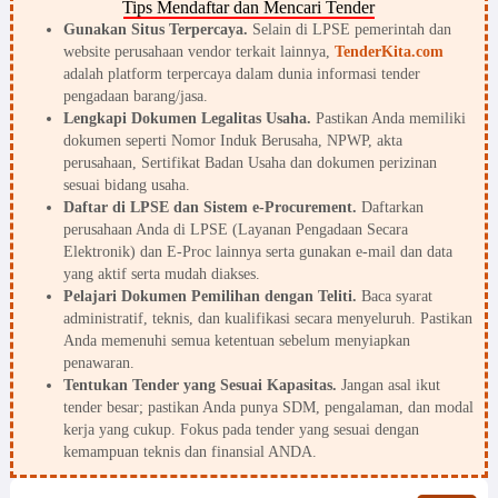
Tips Mendaftar dan Mencari Tender
Gunakan Situs Terpercaya.
Selain di LPSE pemerintah dan
website perusahaan vendor terkait lainnya,
TenderKita.com
adalah platform terpercaya dalam dunia informasi tender
pengadaan barang/jasa.
Lengkapi Dokumen Legalitas Usaha.
Pastikan Anda memiliki
dokumen seperti Nomor Induk Berusaha, NPWP, akta
perusahaan, Sertifikat Badan Usaha dan dokumen perizinan
sesuai bidang usaha.
Daftar di LPSE dan Sistem e-Procurement.
Daftarkan
perusahaan Anda di LPSE (Layanan Pengadaan Secara
Elektronik) dan E-Proc lainnya serta gunakan e-mail dan data
yang aktif serta mudah diakses.
Pelajari Dokumen Pemilihan dengan Teliti.
Baca syarat
administratif, teknis, dan kualifikasi secara menyeluruh. Pastikan
Anda memenuhi semua ketentuan sebelum menyiapkan
penawaran.
Tentukan Tender yang Sesuai Kapasitas.
Jangan asal ikut
tender besar; pastikan Anda punya SDM, pengalaman, dan modal
kerja yang cukup. Fokus pada tender yang sesuai dengan
kemampuan teknis dan finansial ANDA.