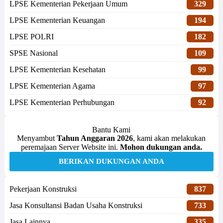
LPSE Kementerian Pekerjaan Umum
329
LPSE Kementerian Keuangan
194
LPSE POLRI
182
SPSE Nasional
109
LPSE Kementerian Kesehatan
99
LPSE Kementerian Agama
97
LPSE Kementerian Perhubungan
92
Bantu Kami
Menyambut
Tahun Anggaran 2026
, kami akan melakukan
peremajaan Server Website ini.
Mohon dukungan anda.
BERIKAN DUKUNGAN ANDA
Pekerjaan Konstruksi
837
Jasa Konsultansi Badan Usaha Konstruksi
733
Jasa Lainnya
335