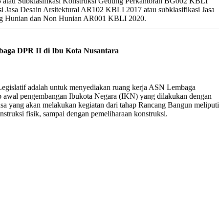
atau Subklasifikasi Konstruksi Gedung Perkantoran BG002 KBLI
i Jasa Desain Arsitektural AR102 KBLI 2017 atau subklasifikasi Jasa
ng Hunian dan Non Hunian AR001 KBLI 2020.
ga DPR II di Ibu Kota Nusantara
gislatif adalah untuk menyediakan ruang kerja ASN Lembaga
hap awal pengembangan Ibukota Negara (IKN) yang dilakukan dengan
sa yang akan melakukan kegiatan dari tahap Rancang Bangun meliputi
ruksi fisik, sampai dengan pemeliharaan konstruksi.