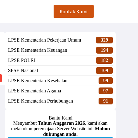
Kontak Kami
LPSE Kementerian Pekerjaan Umum
329
LPSE Kementerian Keuangan
194
LPSE POLRI
182
SPSE Nasional
109
LPSE Kementerian Kesehatan
99
LPSE Kementerian Agama
97
LPSE Kementerian Perhubungan
91
Bantu Kami
Menyambut
Tahun Anggaran 2026
, kami akan
melakukan peremajaan Server Website ini.
Mohon
dukungan anda.