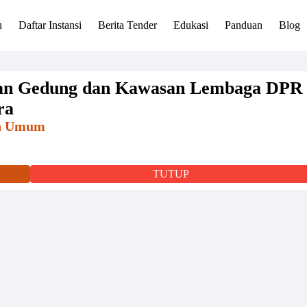
u
Daftar Instansi
Berita Tender
Edukasi
Panduan
Blog
an Gedung dan Kawasan Lembaga DPR
ra
an Umum
TUTUP