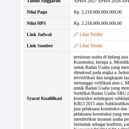
Tahun Anggaran
APBN 2027 APBN 2026 AP
Nilai Pagu
Rp. 2.218.000.000.000,00
Nilai HPS
Rp. 2.218.000.000.000,00
Link Jadwal
🔗 Lihat Tender
Link Sumber
🔗 Lihat Tender
perizinan usaha di bidang jasa
Konstruksi, berupa a. Memilik
untuk Badan Usaha yang memi
dimaksud pada angka a. belum 
terverifikasi dan tangkapan 
menunggu verifikasi atau c.
untuk Badan Usaha yang mem
Sertifikat Badan Usaha SBU d
Syarat Kualifikasi
konstruksi terintegrasi subkl
KBLI 2015 atau Subklasifika
jasa pelaksana konstruksi da
pelaksana konstruksi yang me
memberikan layanan usaha per
bertindak sebagai leadfirm, y