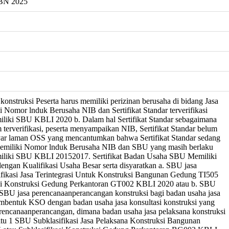
BN 2025
 konstruksi Peserta harus memiliki perizinan berusaha di bidang Jasa
i Nomor lnduk Berusaha NIB dan Sertifikat Standar terverifikasi
liki SBU KBLI 2020 b. Dalam hal Sertifikat Standar sebagaimana
terverifikasi, peserta menyampaikan NIB, Sertifikat Standar belum
layar laman OSS yang mencantumkan bahwa Sertifikat Standar sedang
 Memiliki Nomor lnduk Berusaha NIB dan SBU yang masih berlaku
iliki SBU KBLI 20152017. Sertifikat Badan Usaha SBU Memiliki
engan Kualifikasi Usaha Besar serta disyaratkan a. SBU jasa
asifikasi Jasa Terintegrasi Untuk Konstruksi Bangunan Gedung TI505
si Konstruksi Gedung Perkantoran GT002 KBLI 2020 atau b. SBU
n SBU jasa perencanaanperancangan konstruksi bagi badan usaha jasa
mbentuk KSO dengan badan usaha jasa konsultasi konstruksi yang
encanaanperancangan, dimana badan usaha jasa pelaksana konstruksi
aitu 1 SBU Subklasifikasi Jasa Pelaksana Konstruksi Bangunan