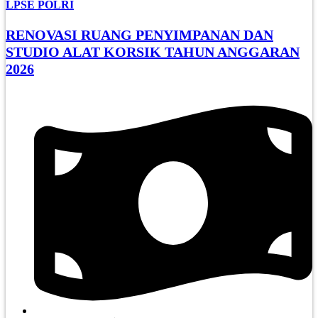
LPSE POLRI
RENOVASI RUANG PENYIMPANAN DAN
STUDIO ALAT KORSIK TAHUN ANGGARAN
2026