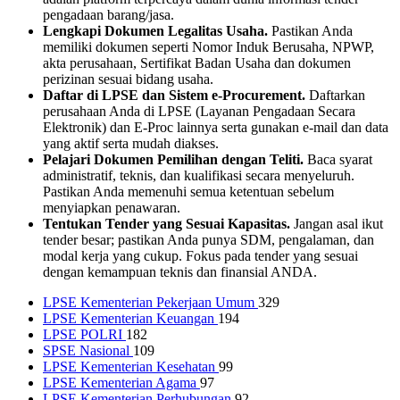
pengadaan barang/jasa.
Lengkapi Dokumen Legalitas Usaha.
Pastikan Anda
memiliki dokumen seperti Nomor Induk Berusaha, NPWP,
akta perusahaan, Sertifikat Badan Usaha dan dokumen
perizinan sesuai bidang usaha.
Daftar di LPSE dan Sistem e-Procurement.
Daftarkan
perusahaan Anda di LPSE (Layanan Pengadaan Secara
Elektronik) dan E-Proc lainnya serta gunakan e-mail dan data
yang aktif serta mudah diakses.
Pelajari Dokumen Pemilihan dengan Teliti.
Baca syarat
administratif, teknis, dan kualifikasi secara menyeluruh.
Pastikan Anda memenuhi semua ketentuan sebelum
menyiapkan penawaran.
Tentukan Tender yang Sesuai Kapasitas.
Jangan asal ikut
tender besar; pastikan Anda punya SDM, pengalaman, dan
modal kerja yang cukup. Fokus pada tender yang sesuai
dengan kemampuan teknis dan finansial ANDA.
LPSE Kementerian Pekerjaan Umum
329
LPSE Kementerian Keuangan
194
LPSE POLRI
182
SPSE Nasional
109
LPSE Kementerian Kesehatan
99
LPSE Kementerian Agama
97
LPSE Kementerian Perhubungan
92