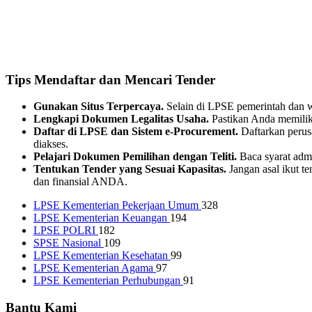
Tips Mendaftar dan Mencari Tender
Gunakan Situs Terpercaya.
Selain di LPSE pemerintah dan we
Lengkapi Dokumen Legalitas Usaha.
Pastikan Anda memilik
Daftar di LPSE dan Sistem e-Procurement.
Daftarkan perus
diakses.
Pelajari Dokumen Pemilihan dengan Teliti.
Baca syarat admi
Tentukan Tender yang Sesuai Kapasitas.
Jangan asal ikut t
dan finansial ANDA.
LPSE Kementerian Pekerjaan Umum
328
LPSE Kementerian Keuangan
194
LPSE POLRI
182
SPSE Nasional
109
LPSE Kementerian Kesehatan
99
LPSE Kementerian Agama
97
LPSE Kementerian Perhubungan
91
Bantu Kami