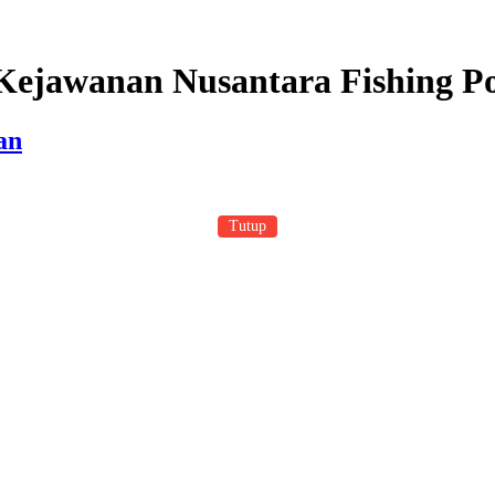
 Kejawanan Nusantara Fishing Po
an
Tutup