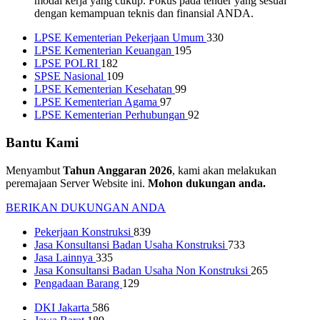
modal kerja yang cukup. Fokus pada tender yang sesuai
dengan kemampuan teknis dan finansial ANDA.
LPSE Kementerian Pekerjaan Umum
330
LPSE Kementerian Keuangan
195
LPSE POLRI
182
SPSE Nasional
109
LPSE Kementerian Kesehatan
99
LPSE Kementerian Agama
97
LPSE Kementerian Perhubungan
92
Bantu Kami
Menyambut
Tahun Anggaran 2026
, kami akan melakukan
peremajaan Server Website ini.
Mohon dukungan anda.
BERIKAN DUKUNGAN ANDA
Pekerjaan Konstruksi
839
Jasa Konsultansi Badan Usaha Konstruksi
733
Jasa Lainnya
335
Jasa Konsultansi Badan Usaha Non Konstruksi
265
Pengadaan Barang
129
DKI Jakarta
586