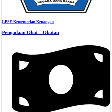
LPSE Kementerian Keuangan
Pengadaan Obat – Obatan