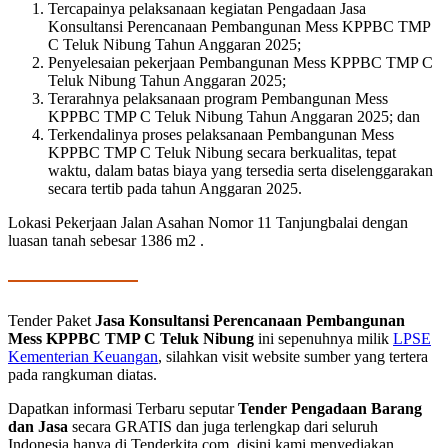
Tercapainya pelaksanaan kegiatan Pengadaan Jasa
Konsultansi Perencanaan Pembangunan Mess KPPBC TMP
C Teluk Nibung Tahun Anggaran 2025;
Penyelesaian pekerjaan Pembangunan Mess KPPBC TMP C
Teluk Nibung Tahun Anggaran 2025;
Terarahnya pelaksanaan program Pembangunan Mess
KPPBC TMP C Teluk Nibung Tahun Anggaran 2025; dan
Terkendalinya proses pelaksanaan Pembangunan Mess
KPPBC TMP C Teluk Nibung secara berkualitas, tepat
waktu, dalam batas biaya yang tersedia serta diselenggarakan
secara tertib pada tahun Anggaran 2025.
Lokasi Pekerjaan Jalan Asahan Nomor 11 Tanjungbalai dengan
luasan tanah sebesar 1386 m2 .
Tender Paket
Jasa Konsultansi Perencanaan Pembangunan
Mess KPPBC TMP C Teluk Nibung
ini sepenuhnya milik
LPSE
Kementerian Keuangan
, silahkan visit website sumber yang tertera
pada rangkuman diatas.
Dapatkan informasi Terbaru seputar
Tender Pengadaan Barang
dan Jasa
secara GRATIS dan juga terlengkap dari seluruh
Indonesia hanya di Tenderkita.com, disini kami menyediakan