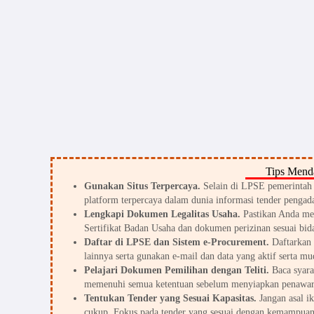
Tips Menda
Gunakan Situs Terpercaya.
Selain di LPSE pemerintah d
platform terpercaya dalam dunia informasi tender pengada
Lengkapi Dokumen Legalitas Usaha.
Pastikan Anda me
Sertifikat Badan Usaha dan dokumen perizinan sesuai bid
Daftar di LPSE dan Sistem e-Procurement.
Daftarkan 
lainnya serta gunakan e-mail dan data yang aktif serta mu
Pelajari Dokumen Pemilihan dengan Teliti.
Baca syarat
memenuhi semua ketentuan sebelum menyiapkan penawar
Tentukan Tender yang Sesuai Kapasitas.
Jangan asal i
cukup. Fokus pada tender yang sesuai dengan kemampuan