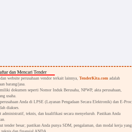
ftar dan Mencari Tender
an website perusahaan vendor terkait lainnya,
TenderKita.com
adalah
an barang/jasa.
miliki dokumen seperti Nomor Induk Berusaha, NPWP, akta perusahaan,
ang usaha.
perusahaan Anda di LPSE (Layanan Pengadaan Secara Elektronik) dan E-Proc
dah diakses.
 administratif, teknis, dan kualifikasi secara menyeluruh. Pastikan Anda
an.
kut tender besar; pastikan Anda punya SDM, pengalaman, dan modal kerja yang
 teknis dan finansial ANDA.