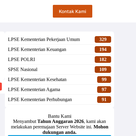
Kontak Kami
LPSE Kementerian Pekerjaan Umum
329
LPSE Kementerian Keuangan
194
LPSE POLRI
182
SPSE Nasional
109
LPSE Kementerian Kesehatan
99
LPSE Kementerian Agama
97
LPSE Kementerian Perhubungan
91
Bantu Kami
Menyambut
Tahun Anggaran 2026
, kami akan
melakukan peremajaan Server Website ini.
Mohon
dukungan anda.