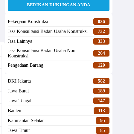
BERIKAN DUKUNGAN ANDA
Pekerjaan Konstruksi
836
Jasa Konsultansi Badan Usaha Konstruksi
732
Jasa Lainnya
333
Jasa Konsultansi Badan Usaha Non
264
Konstruksi
Pengadaan Barang
129
DKI Jakarta
582
Jawa Barat
189
Jawa Tengah
147
Banten
113
Kalimantan Selatan
95
Jawa Timur
85