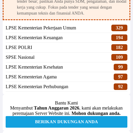
tender besar; pastikan Anda punya SDM, pengalaman, dan modal
kerja yang cukup. Fokus pada tender yang sesuai dengan
kemampuan teknis dan finansial ANDA.
LPSE Kementerian Pekerjaan Umum
329
LPSE Kementerian Keuangan
194
LPSE POLRI
182
SPSE Nasional
109
LPSE Kementerian Kesehatan
99
LPSE Kementerian Agama
97
LPSE Kementerian Perhubungan
92
Bantu Kami
Menyambut
Tahun Anggaran 2026
, kami akan melakukan
peremajaan Server Website ini.
Mohon dukungan anda.
BERIKAN DUKUNGAN ANDA