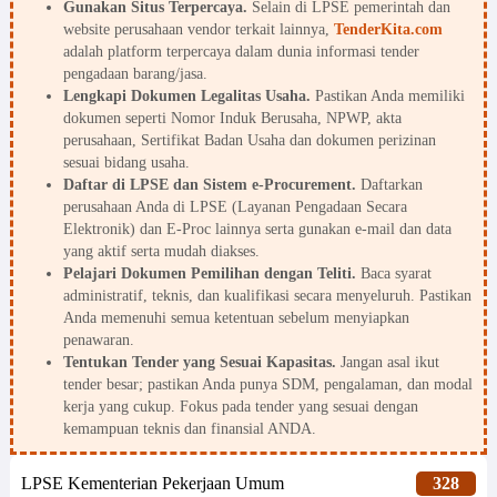
Gunakan Situs Terpercaya.
Selain di LPSE pemerintah dan
website perusahaan vendor terkait lainnya,
TenderKita.com
adalah platform terpercaya dalam dunia informasi tender
pengadaan barang/jasa.
Lengkapi Dokumen Legalitas Usaha.
Pastikan Anda memiliki
dokumen seperti Nomor Induk Berusaha, NPWP, akta
perusahaan, Sertifikat Badan Usaha dan dokumen perizinan
sesuai bidang usaha.
Daftar di LPSE dan Sistem e-Procurement.
Daftarkan
perusahaan Anda di LPSE (Layanan Pengadaan Secara
Elektronik) dan E-Proc lainnya serta gunakan e-mail dan data
yang aktif serta mudah diakses.
Pelajari Dokumen Pemilihan dengan Teliti.
Baca syarat
administratif, teknis, dan kualifikasi secara menyeluruh. Pastikan
Anda memenuhi semua ketentuan sebelum menyiapkan
penawaran.
Tentukan Tender yang Sesuai Kapasitas.
Jangan asal ikut
tender besar; pastikan Anda punya SDM, pengalaman, dan modal
kerja yang cukup. Fokus pada tender yang sesuai dengan
kemampuan teknis dan finansial ANDA.
LPSE Kementerian Pekerjaan Umum
328