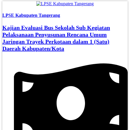
LPSE Kabupaten Tangerang
Kajian Evaluasi Bus Sekolah Sub Kegiatan
Pelaksanaan Penyusunan Rencana Umum
Jaringan Trayek Perkotaan dalam 1 (Satu)
Daerah Kabupaten/Kota