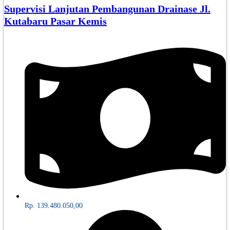
Supervisi Lanjutan Pembangunan Drainase Jl.
Kutabaru Pasar Kemis
Rp. 139.480.050,00