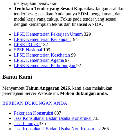
menyiapkan penawaran.
Tentukan Tender yang Sesuai Kapasitas.
Jangan asal ikut
tender besar; pastikan Anda punya SDM, pengalaman, dan
modal kerja yang cukup. Fokus pada tender yang sesuai
dengan kemampuan teknis dan finansial ANDA.
LPSE Kementerian Pekerjaan Umum
329
LPSE Kementerian Keuangan
194
LPSE POLRI
182
SPSE Nasional
109
LPSE Kementerian Kesehatan
99
LPSE Kementerian Agama
97
LPSE Kementerian Perhubungan
92
Bantu Kami
Menyambut
Tahun Anggaran 2026
, kami akan melakukan
peremajaan Server Website ini.
Mohon dukungan anda.
BERIKAN DUKUNGAN ANDA
Pekerjaan Konstruksi
837
Jasa Konsultansi Badan Usaha Konstruksi
733
Jasa Lainnya
335
Jasa Konsultansi Badan Usaha Non Konstruksi
265